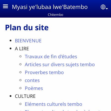
Aller au contenu principal
Myasi ye'lubaa lwe'Batembo
Se
Chitembo
Plan du site
BIENVENUE
A LIRE
Travaux de fin d'études
Articles sur divers sujets tembo
Proverbes tembo
contes
Poèmes
CULTURE
Eléments culturels tembo