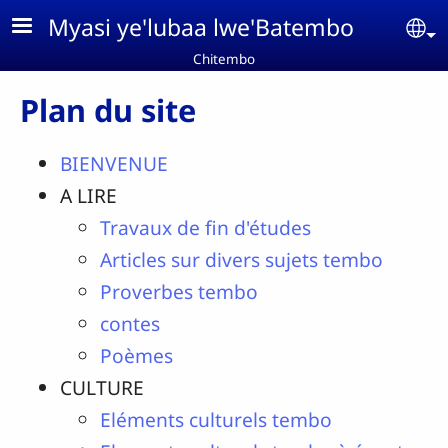
Aller au contenu principal
Myasi ye'lubaa lwe'Batembo
Se
Chitembo
Plan du site
BIENVENUE
A LIRE
Travaux de fin d'études
Articles sur divers sujets tembo
Proverbes tembo
contes
Poèmes
CULTURE
Eléments culturels tembo