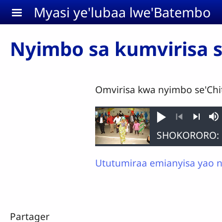
Aller au contenu principal
Myasi ye'lubaa lwe'Batembo
Nyimbo sa kumvirisa 
Omvirisa kwa nyimbo se'Chi
Jouer
So
Précédent
Suivant
Ututumiraa emianyisa yao n
Partager