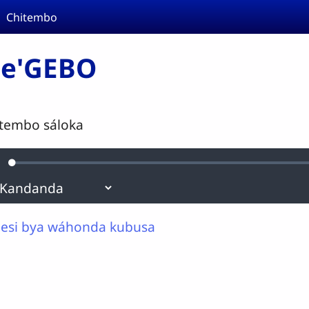
Chitembo
se'GEBO
tembo sáloka
Loaded
:
urdine
0.17%
esi bya wáhonda kubusa