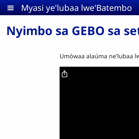
Aller au contenu principal
Myasi ye'lubaa lwe'Batembo
Nyimbo sa GEBO sa se
Umówaa alaúma ne'lubaa 