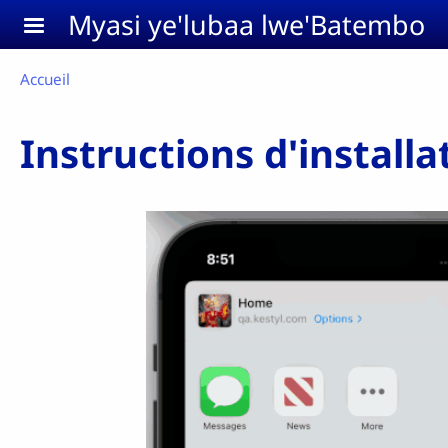
Aller au contenu principal
Myasi ye'lubaa lwe'Batembo
Breadcrumb
Accueil
Instructions d'install